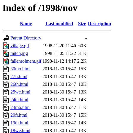
Index of /1998/nov
Name
Last modified
Size
Description
Parent Directory
-
village.gif
1998-11-20 11:46
60K
mitch.jpg
1998-11-05 11:22
31K
fallenrolment.gif
1998-11-12 14:17
2.2K
30mo.html
2018-11-30 15:47
15K
27fr.html
2018-11-30 15:47
13K
26th.html
2018-11-30 15:47
10K
25we.html
2018-11-30 15:47
13K
24tu.html
2018-11-30 15:47
14K
23mo.html
2018-11-30 15:47
11K
20fr.html
2018-11-30 15:47
15K
19th.html
2018-11-30 15:47
14K
18we.html
2018-11-30 15:47
13K